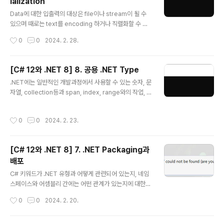
ialization
os DB, Redis, MongoDB, Apache Cassandra 등이
글 내용
있습니다. 관계형 database는 1970년대 개발된 것으로
Data에 대한 입출력의 대상은 file이나 stream이 될 수
SQL(Structured Query Language)을 통해 data를
있으며 때로는 text를 encoding 하거나 직렬화할 수 있
질의합니다. 그..
습니다. 1. File System 관리 Application에서는 종종
작성시간
0
0
2024. 2. 28.
다른 환경에서 file이나 directory등으로 입출력 동작을
수행해야 할 경우가 있으며 System 및 System.IO nam
espace에서는 이러한 목적의 class들을 포함하고 있습
[C# 12와 .NET 8] 8. 공용 .NET Type
니다. (1) cross-platform 환경및 filesystem 우선 cro
글 내용
.NET에는 일반적인 개발과정에서 사용할 수 있는 숫자, 문
ss-platform환경을 처리하는 방법과 Windows와 Linu
자열, collection등과 span, index, range와의 작업, n
x 또는 macOS사이의 차이점에 대해 알아보고자 합니다.
etwork access 등 몇 가지 공용 type들을 포함하고 있
Windows와 macOS 그리고 Linux에서 경로는 다르게
습니다. 1. 숫자 다루기 Data에 관한 가장 일반적인 작업중
취급되고 있으므로 .NET이 이를 어떻게 처리하는지를 ..
작성시간
0
0
2024. 2. 23.
하나가 바로 숫자입니다. 아래표는 .NET에서 숫자에 관한
가장 일반적인 type을 나타내고 있습니다. Namespace
Example Type Description System SByte, Int16,
[C# 12와 .NET 8] 7. .NET Packaging과
Int32, Int64 정수로서 음수, 양수, 0 System Byte, UIn
배포
t16, UInt32, UInt64 기수로서 0, 양수 / 부호가 없으므로
글 내용
U로 표현 System Half, Single, Double 실수로서, 부
C# 키워드가 .NET 유형과 어떻게 관련되어 있는지, 네임
동소수점 수 S..
스페이스와 어셈블리 간에는 어떤 관계가 있는지에 대한
것을 알면 C#언어를 이해하는데 도움이 될 수 있습니다.
작성시간
0
0
2024. 2. 20.
또한 .NET library에서 이전 .NET framework library
를 어떻게 사용하고 이식할 수 있는지의 여부도 함께 알아
볼 것이며 이를 통해 .NET을 좀더 폭넓게 활용할 수 있을