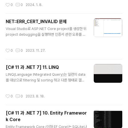
에서 자동적인 disposal과 같..
ed Development Environment)를 제공하고 있습니
작성시간
0
0
2024. 1. 8.
다. Visual Studio 2022 for Windows Visual Studi
o 2022 for Mac (2024년 8월 지원종료) Visual Stud
io Code for Windows, Mac, Linux Visual Studio C
NET::ERR_CERT_INVALID 문제
ode for Web GitHub Codespaces 또한 JetBrains
글 내용
사의 Rider와 같은 C# code 편집기도 존재합니다. (1)
Visual Studio로 ASP.NET Core project를 생성한 뒤
학습을 위한 적절한 도구의 선택 ● Polyglot N..
project debugging을 실행하면 인증서 관련 오류를 표
시할때가 있습니다. NET::ERR_CERT_INVALID 이런 경
우는 아래 절차를 따라줍니다. 1. 우선 현재 열려있는 모든
작성시간
0
0
2023. 11. 27.
브라우저를 닫아줍니다. Visual Studio도 열러있다면 닫
아주세요. (매우중요) 2. Windows + R 키를 눌러 cert
mgr.msc를 입력합니다. 3. 해당 화면에서 아래 2군데에 l
[C# 11 과 .NET 7] 11. LINQ
ocalhost 인증서를 삭제합니다. 4. Windows terminal
글 내용
을 열어 아래 명령을 순서대로 실행합니다. dotnet dev-
LINQ(Language INtegrated Query)는 일련의 data
certs https --clean dotnet dev-certs https --tru
를 대상으로 filtering 및 sorting 하고 다른 형태로 결과
st 5. 정상적으로 실행되는..
를 투영할 수 있는 언어확장 도구입니다. 1. 왜 LINQ인가?
(1) 명령형및 선언형 언어의 기능 비교 LINQ는 2008년 .
작성시간
0
0
2023. 8. 18.
NET 3.0과 .NET Framework 3.0과 함께 도입되었습
니다. 그전에 C#및 .NET개발자는 명령형이라고 하는 절
차적 code문을 사용해 예를 들어 loop처럼 일련의 item
[C# 11 과 .NET 7] 10. Entity Framewor
들을 처리하곤 했습니다. 첫 번째 item에 대한 현재 위치를
k Core
설정합니다. 지정한 값과 하나 또는 그 이상의 속성을 비교
글 내용
비교하여 예를 들어 가격이 50 이상이어야 한다거나 수량
Entity Framework Core (이하 EF Core)는 SQLite나