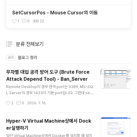
SetCursorPos - Mouse Cursor의 이동
1
0
조회
22
분류 전체보기
주요 글 목록
블로그 정리
공지
무차별 대입 공격 방어 도구 (Brute Force
Attack Depend Tool) - Ban_Server
글 내용
Remote Desktop의 경우 원격 port는 3389, MS-SQ
L Server의 경우 1433이 기본 port입니다. 그런데 ser
ver를 외부에서 접속 가능하도록 두면 이 2개 port에 대
작성시간
2
0
2026. 1. 16.
해서 무차별 대입 공격이 발생함을 알 수 있습니다. For R
emote Desktop, the default remote port is 338
9, and for MS-SQL Server, it is 1433. However, if
Hyper-V Virtual Machine상에서 Dock
you leave the server accessible from outside, y
er실행하기
ou can see that brute-force attacks occur on th
글 내용
ese two ports. port번호를 바꾸면 일시적으로는 공격
일단 Virtual Machine상에서 Docker를 설치할 때 설치