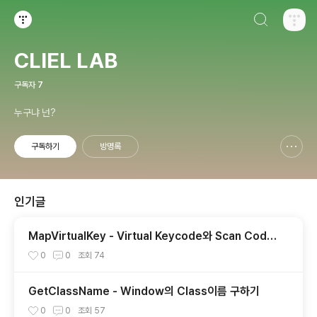
검색하기
티스토리
CLIEL LAB
구독자
7
누구냐 넌?
구독하기
방명록
신고하기 레이어
열기
인기글
MapVirtualKey - Virtual Keycode와 Scan Code
의 상호 변환
0
0
조회
74
GetClassName - Window의 Class이름 구하기
0
0
조회
57