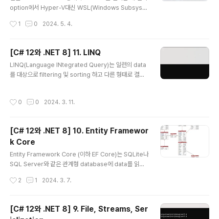
빈도가 줄지만 시간이 지나면 다시 공격이 되살아나..
option에서 Hyper-V대신 WSL(Windows Subsyste
m Linux)을 사용한다는 설정이 있습니다. 이 설정을 제외
작성시간
1
0
2024. 5. 4.
하고 설치합니다. 그런 뒤 Docker를 실행하면 다음과 같
은 오류를 볼 수 있는데 말이 길지만 내용은 BIOS상에서
가상화를 설정해야 한다는 것입니다. 하지만 Hyper-V의
[C# 12와 .NET 8] 11. LINQ
Virtual Machine에서 BIOS를 제한적일 수밖에 없습니
글 내용
LINQ(Language INtegrated Query)는 일련의 data
다. 이 문제를 해결하려면 Virtual Machine를 끈뒤 Host
를 대상으로 filtering 및 sorting 하고 다른 형태로 결과
Machine상에서 관리자 권한으로 PowerShell를 실행하
를 투영할 수 있는 언어확장 도구입니다. 1. 왜 LINQ인가?
고 아래 명령을 통해 Virtual Machine의 가상화를 설정해
(1) 명령형및 선언형 언어의 비교 LINQ는 2008년 .NET
줘야 합니다.Set-VMProcessor -VMName Window
작성시간
0
0
2024. 3. 11.
3.0과 .NET Framework 3.0과 함께 도입되었습니다.
s..
그전에 C#및 .NET개발자는 명령형이라고 하는 절차적 c
ode문을 사용해 예를 들어 loop처럼 일련의 item들을
[C# 12와 .NET 8] 10. Entity Framewor
처리하곤 했습니다. 첫 번째 item에 대한 현재 위치를 설정
k Core
합니다. 지정한 값과 하나 또는 그 이상의 속성을 비교 비교
글 내용
하여 예를 들어 가격이 50 이상이어야 한다거나 수량이 동
Entity Framework Core (이하 EF Core)는 SQLite나
일한지등과 같은 경우처럼 처리해야 하는 item인지를 확
SQL Server와 같은 관계형 database에 data를 읽고
인합니다. 2번에서 조..
쓰기 위한 객체-데이터 저장 mapping 기술입니다. 1. Da
작성시간
2
1
2024. 3. 7.
tabase Database에는 크게 2가지 종류가 있는데 하나
는 RDBMS(Relational Database Management Sy
stem)으로 SQL Server, PostgreSQL, MySQL, SQ
[C# 12와 .NET 8] 9. File, Streams, Ser
Lite 등이 있고 다른 하나는 NoSQL로서 Azure Cosm