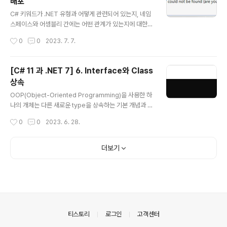
배포
t16, UInt32, UInt64 기수로서 0, 양수 / 부호가 없으므로
글 내용
U로 표현 System Half, Single, Double 실수로서, 부
C# 키워드가 .NET 유형과 어떻게 관련되어 있는지, 네임
동소수점 수 S..
스페이스와 어셈블리 간에는 어떤 관계가 있는지에 대한
것을 알면 C#언어를 이해하는데 도움이 될 수 있습니다.
작성시간
0
0
2023. 7. 7.
또한 .NET library에서 이전 .NET framework library
를 어떻게 사용하고 이식할 수 있는지를 알게되면 .NET을
좀더 폭넓게 활용할 수 있을 것입니다. 1. .NET 7 .NET에
[C# 11 과 .NET 7] 6. Interface와 Class
서는 Base Class Library (BCL) API를 통해 수 많은 기
상속
능들을 제공하고 있습니다. .NET Standard를 통해서는
글 내용
다른 전체 .NET platform간 이런 기능들을 재사용할 수
OOP(Object-Oriented Programming)을 사용한 하
있도록 하고 있는데 때문에 지금의 .NET과 이전의 것을 적
나의 개체는 다른 새로운 type을 상속하는 기본 개념과 g
절히 이해해둘 필요가 있습니다. .NET Standard 2.0의
eneric을 사용하여 어떻게 code를 안전하게 만들고 성
작성시간
0
0
2023. 6. 28.
최소규격을 지..
능을 높일 수 있는지, delegate와 event를 통해 type
간 message를 어떻게 교환할 수 있는지를 알아보고 참
조와 값 type에 대한 차이점도 확인해 볼 것입니다. 공통
더보기
기능에 대한 interface를 구현하고 기능을 재사용하기 위
해 기반 class로부터 상속받는 파생 class를 만들 것이며
상속된 type member를 재정의하고 다형성(polymorp
hism)을 사용해 볼 것입니다. 또한 확장 method의 생성
과 계층적으로 상속된 class 간 변환에 대한 것들, 그리고
static code ana..
의안내
티스토리
로그인
고객센터