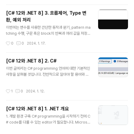
니다. 1. 함수 작성 programming에서의 기본적인 원칙
은 흔히 DRY불리는 '반복하지 마라'입니다. programmi
[C# 12와 .NET 8] 3. 흐름제어, Type 변
ng동안에 같은 구문을 작성하고 또 그것을 반복하고 있다
환, 예외 처리
면 이들 구문을 함수로 전환할 필요가 있습니다. 함수는 ap
글 내용
plication전체에서 하나의 작은 작업의 단위를 처리하는
이번에는 변수를 사용한 간단한 동작과 분기, pattern ma
부분으로서 예로 부가세 계산 logic과 같은 것들을 들 수
tching 수행, 구문 혹은 block의 반복과 여러 값을 저장하
있으며 이러한 함수는 회계 application의 여러 곳에서 재
기 위한 array, 특정 type에서 다른 type으로의 변수나
작성시간
0
0
2024. 1. 17.
사용될 수 있습니다. prog..
표현식에 대한 변환, 예외 처리 그리고 숫자형 변수에 대한
overflow를 확인하기 위한 방법 등에 관해서 알아볼 것입
니다. 1. 변수 연산 연산자는 변수나 literal값과 같은 피연
[C# 12와 .NET 8] 2. C#
산자에서 덧셈이나 곱셈과 같은 계산을 수행하는 것을 말
글 내용
이번 글에서는 C# programming 언어에 대한 기본적인
합니다. 보통은 연산결과에 대한 새로운 값을 반환하며 이
사항을 살펴볼 것입니다. 전반적으로 알아야 할 용어와 C#
를 다른 변수에 할당하는 과정이 있을 수 있습니다. 대부분
에 대한 기본적인 문법에 대한 것들입니다. 1. C# 언어 C#
의 연산자는 2진연산자로서 아래 예제와 같이 2개의 피연
을 통해 application에 대한 source code를 작성하려
산자를 필요로 합니다. var result = firstOperand ope
작성시간
1
0
2024. 1. 12.
면 그에 필요한 문법과 용어를 알고 있어야 할 것입니다. 다
rator secondOperand..
행스럽게도 programming 언어자체는 사람이 사용하는
언어(대게는 영어)와 비슷한 면을 가지고 있습니다. 다만 p
[C# 12와 .NET 8] 1. .NET 개요
rogramming에서는 자신만의 단어를 만들어낸다는 차이
글 내용
만 있을 뿐입니다. (1) 언어 version과 기능 ● C# 1 200
1. 개발 환경 구축 C# programming을 시작하기 전에 C
2년 02월에 발표되었으며 객체지향언어에 대한 모든 중요
# code를 다룰 수 있는 editor가 필요합니다. Microsof
한 요소를 포함하였습니다. ● C# 1.2 foreach 구문의 끝
t는 이에 대해 다음과 같은 code editor와 IDE(Integrat