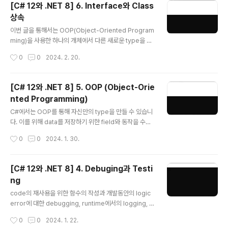
[C# 12와 .NET 8] 6. Interface와 Class
것입니다. 1. .NET 8 .NET에서는 Base Class Library
상속
(BCL) API를 통해 수 많은 기능들을 제공하고 있습니다. .
글 내용
NET Standard를 통해서는 다른 전체 .NET platform
이번 글을 통해서는 OOP(Object-Oriented Program
간 이런 기능들을 재사용할 수 있도록 하고 있는데 때문에
ming)을 사용한 하나의 개체에서 다른 새로운 type을 상
지금의 .NET과 이전의 것을 적절히 이해해둘 필요가 있습
속하는 기본 개념에 대해 알아볼 것입니다. 또한 generic
작성시간
0
0
2024. 2. 20.
니다. .NET Stand..
을 사용하여 어떻게 code를 안전하게 만들고 성능을 높일
수 있는지, delegate와 event를 통해 type 간 messa
ge를 어떻게 교환할 수 있는지를 알아보고 참조와 값 typ
[C# 12와 .NET 8] 5. OOP (Object-Orie
e에 대한 차이점도 확인해 볼 것입니다. 공통기능에 대한 i
nted Programming)
nterface를 구현하고 기능을 재사용하기 위해 기반 clas
글 내용
s로부터 상속받는 파생 class를 만들 것이며 상속된 type
C#에서는 OOP를 통해 자신만의 type을 만들 수 있습니
member를 재정의하고 다형성(polymorphism)도 사
다. 이를 위해 data를 저장하기 위한 field와 동작을 수행
용해 볼 것입니다. 또한 확장 method의 생성과 계층적으
하는 method를 포함해 type이 가질 수 있는 member
작성시간
0
0
2024. 1. 30.
로 상속된 class간 변환에..
들에 대해 encapsul화와 같은 OOP개념을 사용해 볼 것
입니다. 여기에 더해 tuple syntax support, out varia
bles, inferred tuple names 그리고 default literals
[C# 12와 .NET 8] 4. Debuging과 Testi
과 같은 언어기능과 간단한 동작을 수행하기 위한 연산자
ng
와 지역함수를 정의하는 방법도 함께 살펴보고자 합니다.
글 내용
1. OOP (Object-Oriented Programming) 현실 세계
code의 재사용을 위한 함수의 작성과 개발동안의 logic
의 개체는 자동차나 사람과 같은 것이지만 programmin
error에 대한 debugging, runtime에서의 logging, c
g에서의 개체는 제품이나 은행 계좌와 같이 현실 세계의
ode의 bug제거와 신뢰성 및 안정성을 높이기 위한 unit t
작성시간
0
0
2024. 1. 22.
무언가..
est 등은 개발과정에서 매우 중요한 요소로 취급되고 있습