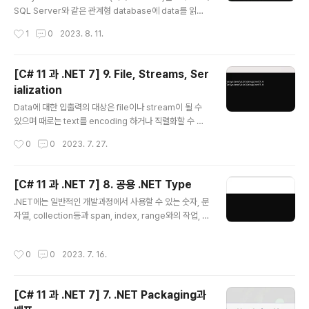
이 동일한지등과 같은 경우처럼 처리해야 하는 item인지
SQL Server와 같은 관계형 database에 data를 읽고
를 확인합니다. 2번에..
쓰기 위한 객체-데이터 저장 mapping 기술입니다. 1. Da
작성시간
1
0
2023. 8. 11.
tabase Database에는 크게 2가지 종류가 있는데 하나
는 RDBMS(Relational Database Management Sy
stem)으로 SQL Server, PostgreSQL, MySQL, SQ
[C# 11 과 .NET 7] 9. File, Streams, Ser
Lite 등이 있고 다른 하나는 NoSQL로서 Azure Cosm
ialization
os DB, Redis, MongoDB, Apache Cassandra 등이
글 내용
있습니다. 관계형 database는 1970년대 개발된 것으로
Data에 대한 입출력의 대상은 file이나 stream이 될 수
SQL(Structured Query Language)을 통해 data를
있으며 때로는 text를 encoding 하거나 직렬화할 수 있
질의합니다. 그..
습니다. 1. File System 관리 Application에서는 종종
작성시간
0
0
2023. 7. 27.
다른 환경에서 file이나 directory등으로 입출력 동작을
수행해야 할 경우가 있으며 System 및 System.IO nam
espace에서는 이러한 목적의 class들을 포함하고 있습
[C# 11 과 .NET 7] 8. 공용 .NET Type
니다. (1) cross-platform 환경및 filesystem 우선 cro
글 내용
.NET에는 일반적인 개발과정에서 사용할 수 있는 숫자, 문
ss-platform환경을 처리하는 방법과 Windows와 Linu
자열, collection등과 span, index, range와의 작업, n
x 또는 macOS사이의 차이점에 대해 알아보고자 합니다.
etwork access 등 몇 가지 공용 type들을 포함하고 있
Windows와 macOS 그리고 Linux에서 경로는 다르게
습니다. 1. 숫자 다루기 Data에 관한 가장 일반적인 작업중
취급되고 있으므로 .NET이 이를 어떻게 처리하는지를 ..
작성시간
0
0
2023. 7. 16.
하나가 바로 숫자입니다. 아래표는 .NET에서 숫자에 관한
가장 일반적인 type을 나타내고 있습니다. Namespace
Example Type Description System SByte, Int16,
[C# 11 과 .NET 7] 7. .NET Packaging과
Int32, Int64 정수로서 음수, 양수, 0 System Byte, UIn