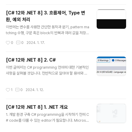
니다. 1. 함수 작성 programming에서의 기본적인 원칙
은 흔히 DRY불리는 '반복하지 마라'입니다. programmi
[C# 12와 .NET 8] 3. 흐름제어, Type 변
ng동안에 같은 구문을 작성하고 또 그것을 반복하고 있다
환, 예외 처리
면 이들 구문을 함수로 전환할 필요가 있습니다. 함수는 ap
글 내용
plication전체에서 하나의 작은 작업의 단위를 처리하는
이번에는 변수를 사용한 간단한 동작과 분기, pattern ma
부분으로서 예로 부가세 계산 logic과 같은 것들을 들 수
tching 수행, 구문 혹은 block의 반복과 여러 값을 저장하
있으며 이러한 함수는 회계 application의 여러 곳에서 재
기 위한 array, 특정 type에서 다른 type으로의 변수나
작성시간
0
0
2024. 1. 17.
사용될 수 있습니다. prog..
표현식에 대한 변환, 예외 처리 그리고 숫자형 변수에 대한
overflow를 확인하기 위한 방법 등에 관해서 알아볼 것입
니다. 1. 변수 연산 연산자는 변수나 literal값과 같은 피연
[C# 12와 .NET 8] 2. C#
산자에서 덧셈이나 곱셈과 같은 계산을 수행하는 것을 말
글 내용
이번 글에서는 C# programming 언어에 대한 기본적인
합니다. 보통은 연산결과에 대한 새로운 값을 반환하며 이
사항을 살펴볼 것입니다. 전반적으로 알아야 할 용어와 C#
를 다른 변수에 할당하는 과정이 있을 수 있습니다. 대부분
에 대한 기본적인 문법에 대한 것들입니다. 1. C# 언어 C#
의 연산자는 2진연산자로서 아래 예제와 같이 2개의 피연
을 통해 application에 대한 source code를 작성하려
산자를 필요로 합니다. var result = firstOperand ope
작성시간
1
0
2024. 1. 12.
면 그에 필요한 문법과 용어를 알고 있어야 할 것입니다. 다
rator secondOperand..
행스럽게도 programming 언어자체는 사람이 사용하는
언어(대게는 영어)와 비슷한 면을 가지고 있습니다. 다만 p
[C# 12와 .NET 8] 1. .NET 개요
rogramming에서는 자신만의 단어를 만들어낸다는 차이
글 내용
만 있을 뿐입니다. (1) 언어 version과 기능 ● C# 1 200
1. 개발 환경 구축 C# programming을 시작하기 전에 C
2년 02월에 발표되었으며 객체지향언어에 대한 모든 중요
# code를 다룰 수 있는 editor가 필요합니다. Microsof
한 요소를 포함하였습니다. ● C# 1.2 foreach 구문의 끝
t는 이에 대해 다음과 같은 code editor와 IDE(Integrat