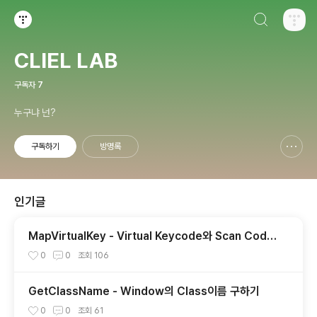
검색하기
티스토리
CLIEL LAB
구독자
7
누구냐 넌?
구독하기
방명록
신고하기 레이어
열기
인기글
MapVirtualKey - Virtual Keycode와 Scan Code
의 상호 변환
0
0
조회
106
GetClassName - Window의 Class이름 구하기
0
0
조회
61