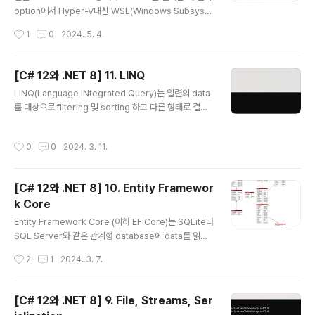
빈도가 줄지만 시간이 지나면 다시 공격이 되살아나..
option에서 Hyper-V대신 WSL(Windows Subsyste
m Linux)을 사용한다는 설정이 있습니다. 이 설정을 제외
작성시간
1
0
2024. 5. 4.
하고 설치합니다. 그런 뒤 Docker를 실행하면 다음과 같
은 오류를 볼 수 있는데 말이 길지만 내용은 BIOS상에서
가상화를 설정해야 한다는 것입니다. 하지만 Hyper-V의
[C# 12와 .NET 8] 11. LINQ
Virtual Machine에서 BIOS를 제한적일 수밖에 없습니
글 내용
LINQ(Language INtegrated Query)는 일련의 data
다. 이 문제를 해결하려면 Virtual Machine를 끈뒤 Host
를 대상으로 filtering 및 sorting 하고 다른 형태로 결과
Machine상에서 관리자 권한으로 PowerShell를 실행하
를 투영할 수 있는 언어확장 도구입니다. 1. 왜 LINQ인가?
고 아래 명령을 통해 Virtual Machine의 가상화를 설정해
(1) 명령형및 선언형 언어의 비교 LINQ는 2008년 .NET
줘야 합니다.Set-VMProcessor -VMName Window
작성시간
0
0
2024. 3. 11.
3.0과 .NET Framework 3.0과 함께 도입되었습니다.
s..
그전에 C#및 .NET개발자는 명령형이라고 하는 절차적 c
ode문을 사용해 예를 들어 loop처럼 일련의 item들을
[C# 12와 .NET 8] 10. Entity Framewor
처리하곤 했습니다. 첫 번째 item에 대한 현재 위치를 설정
k Core
합니다. 지정한 값과 하나 또는 그 이상의 속성을 비교 비교
글 내용
하여 예를 들어 가격이 50 이상이어야 한다거나 수량이 동
Entity Framework Core (이하 EF Core)는 SQLite나
일한지등과 같은 경우처럼 처리해야 하는 item인지를 확
SQL Server와 같은 관계형 database에 data를 읽고
인합니다. 2번에서 조..
쓰기 위한 객체-데이터 저장 mapping 기술입니다. 1. Da
작성시간
2
1
2024. 3. 7.
tabase Database에는 크게 2가지 종류가 있는데 하나
는 RDBMS(Relational Database Management Sy
stem)으로 SQL Server, PostgreSQL, MySQL, SQ
[C# 12와 .NET 8] 9. File, Streams, Ser
Lite 등이 있고 다른 하나는 NoSQL로서 Azure Cosm