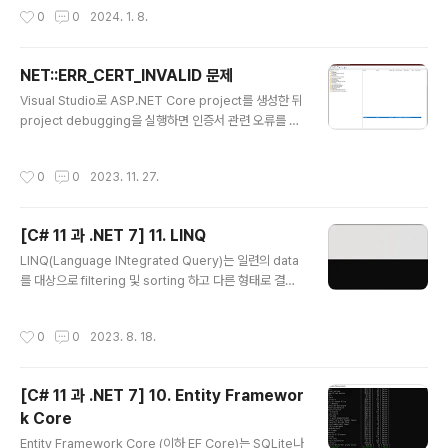
에서 자동적인 disposal과 같..
ed Development Environment)를 제공하고 있습니
작성시간
0
0
2024. 1. 8.
다. Visual Studio 2022 for Windows Visual Studi
o 2022 for Mac (2024년 8월 지원종료) Visual Stud
io Code for Windows, Mac, Linux Visual Studio C
NET::ERR_CERT_INVALID 문제
ode for Web GitHub Codespaces 또한 JetBrains
글 내용
사의 Rider와 같은 C# code 편집기도 존재합니다. (1)
Visual Studio로 ASP.NET Core project를 생성한 뒤
학습을 위한 적절한 도구의 선택 ● Polyglot N..
project debugging을 실행하면 인증서 관련 오류를 표
시할때가 있습니다. NET::ERR_CERT_INVALID 이런 경
우는 아래 절차를 따라줍니다. 1. 우선 현재 열려있는 모든
작성시간
0
0
2023. 11. 27.
브라우저를 닫아줍니다. Visual Studio도 열러있다면 닫
아주세요. (매우중요) 2. Windows + R 키를 눌러 cert
mgr.msc를 입력합니다. 3. 해당 화면에서 아래 2군데에 l
[C# 11 과 .NET 7] 11. LINQ
ocalhost 인증서를 삭제합니다. 4. Windows terminal
글 내용
을 열어 아래 명령을 순서대로 실행합니다. dotnet dev-
LINQ(Language INtegrated Query)는 일련의 data
certs https --clean dotnet dev-certs https --tru
를 대상으로 filtering 및 sorting 하고 다른 형태로 결과
st 5. 정상적으로 실행되는..
를 투영할 수 있는 언어확장 도구입니다. 1. 왜 LINQ인가?
(1) 명령형및 선언형 언어의 기능 비교 LINQ는 2008년 .
작성시간
0
0
2023. 8. 18.
NET 3.0과 .NET Framework 3.0과 함께 도입되었습
니다. 그전에 C#및 .NET개발자는 명령형이라고 하는 절
차적 code문을 사용해 예를 들어 loop처럼 일련의 item
[C# 11 과 .NET 7] 10. Entity Framewor
들을 처리하곤 했습니다. 첫 번째 item에 대한 현재 위치를
k Core
설정합니다. 지정한 값과 하나 또는 그 이상의 속성을 비교
글 내용
비교하여 예를 들어 가격이 50 이상이어야 한다거나 수량
Entity Framework Core (이하 EF Core)는 SQLite나