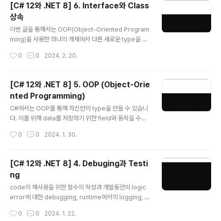
[C# 12와 .NET 8] 6. Interface와 Class
것입니다. 1. .NET 8 .NET에서는 Base Class Library
상속
(BCL) API를 통해 수 많은 기능들을 제공하고 있습니다. .
글 내용
NET Standard를 통해서는 다른 전체 .NET platform
이번 글을 통해서는 OOP(Object-Oriented Program
간 이런 기능들을 재사용할 수 있도록 하고 있는데 때문에
ming)을 사용한 하나의 개체에서 다른 새로운 type을 상
지금의 .NET과 이전의 것을 적절히 이해해둘 필요가 있습
속하는 기본 개념에 대해 알아볼 것입니다. 또한 generic
작성시간
0
0
2024. 2. 20.
니다. .NET Stand..
을 사용하여 어떻게 code를 안전하게 만들고 성능을 높일
수 있는지, delegate와 event를 통해 type 간 messa
ge를 어떻게 교환할 수 있는지를 알아보고 참조와 값 typ
[C# 12와 .NET 8] 5. OOP (Object-Orie
e에 대한 차이점도 확인해 볼 것입니다. 공통기능에 대한 i
nted Programming)
nterface를 구현하고 기능을 재사용하기 위해 기반 clas
글 내용
s로부터 상속받는 파생 class를 만들 것이며 상속된 type
C#에서는 OOP를 통해 자신만의 type을 만들 수 있습니
member를 재정의하고 다형성(polymorphism)도 사
다. 이를 위해 data를 저장하기 위한 field와 동작을 수행
용해 볼 것입니다. 또한 확장 method의 생성과 계층적으
하는 method를 포함해 type이 가질 수 있는 member
작성시간
0
0
2024. 1. 30.
로 상속된 class간 변환에..
들에 대해 encapsul화와 같은 OOP개념을 사용해 볼 것
입니다. 여기에 더해 tuple syntax support, out varia
bles, inferred tuple names 그리고 default literals
[C# 12와 .NET 8] 4. Debuging과 Testi
과 같은 언어기능과 간단한 동작을 수행하기 위한 연산자
ng
와 지역함수를 정의하는 방법도 함께 살펴보고자 합니다.
글 내용
1. OOP (Object-Oriented Programming) 현실 세계
code의 재사용을 위한 함수의 작성과 개발동안의 logic
의 개체는 자동차나 사람과 같은 것이지만 programmin
error에 대한 debugging, runtime에서의 logging, c
g에서의 개체는 제품이나 은행 계좌와 같이 현실 세계의
ode의 bug제거와 신뢰성 및 안정성을 높이기 위한 unit t
작성시간
0
0
2024. 1. 22.
무언가..
est 등은 개발과정에서 매우 중요한 요소로 취급되고 있습