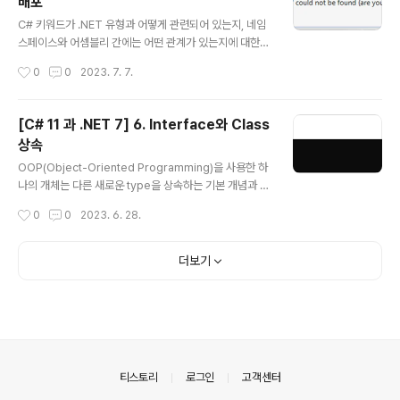
배포
t16, UInt32, UInt64 기수로서 0, 양수 / 부호가 없으므로
글 내용
U로 표현 System Half, Single, Double 실수로서, 부
C# 키워드가 .NET 유형과 어떻게 관련되어 있는지, 네임
동소수점 수 S..
스페이스와 어셈블리 간에는 어떤 관계가 있는지에 대한
것을 알면 C#언어를 이해하는데 도움이 될 수 있습니다.
작성시간
0
0
2023. 7. 7.
또한 .NET library에서 이전 .NET framework library
를 어떻게 사용하고 이식할 수 있는지를 알게되면 .NET을
좀더 폭넓게 활용할 수 있을 것입니다. 1. .NET 7 .NET에
[C# 11 과 .NET 7] 6. Interface와 Class
서는 Base Class Library (BCL) API를 통해 수 많은 기
상속
능들을 제공하고 있습니다. .NET Standard를 통해서는
글 내용
다른 전체 .NET platform간 이런 기능들을 재사용할 수
OOP(Object-Oriented Programming)을 사용한 하
있도록 하고 있는데 때문에 지금의 .NET과 이전의 것을 적
나의 개체는 다른 새로운 type을 상속하는 기본 개념과 g
절히 이해해둘 필요가 있습니다. .NET Standard 2.0의
eneric을 사용하여 어떻게 code를 안전하게 만들고 성
작성시간
0
0
2023. 6. 28.
최소규격을 지..
능을 높일 수 있는지, delegate와 event를 통해 type
간 message를 어떻게 교환할 수 있는지를 알아보고 참
조와 값 type에 대한 차이점도 확인해 볼 것입니다. 공통
더보기
기능에 대한 interface를 구현하고 기능을 재사용하기 위
해 기반 class로부터 상속받는 파생 class를 만들 것이며
상속된 type member를 재정의하고 다형성(polymorp
hism)을 사용해 볼 것입니다. 또한 확장 method의 생성
과 계층적으로 상속된 class 간 변환에 대한 것들, 그리고
static code ana..
의안내
티스토리
로그인
고객센터