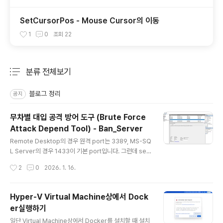
SetCursorPos - Mouse Cursor의 이동
1
0
조회
22
분류 전체보기
주요 글 목록
블로그 정리
공지
무차별 대입 공격 방어 도구 (Brute Force
Attack Depend Tool) - Ban_Server
글 내용
Remote Desktop의 경우 원격 port는 3389, MS-SQ
L Server의 경우 1433이 기본 port입니다. 그런데 ser
ver를 외부에서 접속 가능하도록 두면 이 2개 port에 대
작성시간
2
0
2026. 1. 16.
해서 무차별 대입 공격이 발생함을 알 수 있습니다. For R
emote Desktop, the default remote port is 338
9, and for MS-SQL Server, it is 1433. However, if
Hyper-V Virtual Machine상에서 Dock
you leave the server accessible from outside, y
er실행하기
ou can see that brute-force attacks occur on th
글 내용
ese two ports. port번호를 바꾸면 일시적으로는 공격
일단 Virtual Machine상에서 Docker를 설치할 때 설치