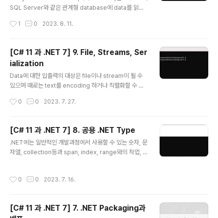
이 동일한지등과 같은 경우처럼 처리해야 하는 item인지
SQL Server와 같은 관계형 database에 data를 읽고
를 확인합니다. 2번에..
쓰기 위한 객체-데이터 저장 mapping 기술입니다. 1. Da
작성시간
1
0
2023. 8. 11.
tabase Database에는 크게 2가지 종류가 있는데 하나
는 RDBMS(Relational Database Management Sy
stem)으로 SQL Server, PostgreSQL, MySQL, SQ
[C# 11 과 .NET 7] 9. File, Streams, Ser
Lite 등이 있고 다른 하나는 NoSQL로서 Azure Cosm
ialization
os DB, Redis, MongoDB, Apache Cassandra 등이
글 내용
있습니다. 관계형 database는 1970년대 개발된 것으로
Data에 대한 입출력의 대상은 file이나 stream이 될 수
SQL(Structured Query Language)을 통해 data를
있으며 때로는 text를 encoding 하거나 직렬화할 수 있
질의합니다. 그..
습니다. 1. File System 관리 Application에서는 종종
작성시간
0
0
2023. 7. 27.
다른 환경에서 file이나 directory등으로 입출력 동작을
수행해야 할 경우가 있으며 System 및 System.IO nam
espace에서는 이러한 목적의 class들을 포함하고 있습
[C# 11 과 .NET 7] 8. 공용 .NET Type
니다. (1) cross-platform 환경및 filesystem 우선 cro
글 내용
.NET에는 일반적인 개발과정에서 사용할 수 있는 숫자, 문
ss-platform환경을 처리하는 방법과 Windows와 Linu
자열, collection등과 span, index, range와의 작업, n
x 또는 macOS사이의 차이점에 대해 알아보고자 합니다.
etwork access 등 몇 가지 공용 type들을 포함하고 있
Windows와 macOS 그리고 Linux에서 경로는 다르게
습니다. 1. 숫자 다루기 Data에 관한 가장 일반적인 작업중
취급되고 있으므로 .NET이 이를 어떻게 처리하는지를 ..
작성시간
0
0
2023. 7. 16.
하나가 바로 숫자입니다. 아래표는 .NET에서 숫자에 관한
가장 일반적인 type을 나타내고 있습니다. Namespace
Example Type Description System SByte, Int16,
[C# 11 과 .NET 7] 7. .NET Packaging과
Int32, Int64 정수로서 음수, 양수, 0 System Byte, UIn