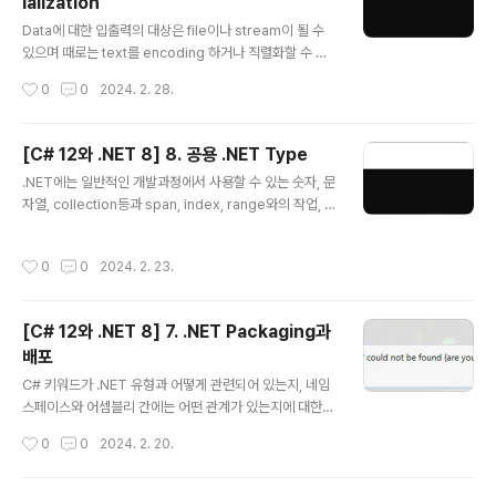
ialization
os DB, Redis, MongoDB, Apache Cassandra 등이
글 내용
있습니다. 관계형 database는 1970년대 개발된 것으로
Data에 대한 입출력의 대상은 file이나 stream이 될 수
SQL(Structured Query Language)을 통해 data를
있으며 때로는 text를 encoding 하거나 직렬화할 수 있
질의합니다. 그..
습니다. 1. File System 관리 Application에서는 종종
작성시간
0
0
2024. 2. 28.
다른 환경에서 file이나 directory등으로 입출력 동작을
수행해야 할 경우가 있으며 System 및 System.IO nam
espace에서는 이러한 목적의 class들을 포함하고 있습
[C# 12와 .NET 8] 8. 공용 .NET Type
니다. (1) cross-platform 환경및 filesystem 우선 cro
글 내용
.NET에는 일반적인 개발과정에서 사용할 수 있는 숫자, 문
ss-platform환경을 처리하는 방법과 Windows와 Linu
자열, collection등과 span, index, range와의 작업, n
x 또는 macOS사이의 차이점에 대해 알아보고자 합니다.
etwork access 등 몇 가지 공용 type들을 포함하고 있
Windows와 macOS 그리고 Linux에서 경로는 다르게
습니다. 1. 숫자 다루기 Data에 관한 가장 일반적인 작업중
취급되고 있으므로 .NET이 이를 어떻게 처리하는지를 ..
작성시간
0
0
2024. 2. 23.
하나가 바로 숫자입니다. 아래표는 .NET에서 숫자에 관한
가장 일반적인 type을 나타내고 있습니다. Namespace
Example Type Description System SByte, Int16,
[C# 12와 .NET 8] 7. .NET Packaging과
Int32, Int64 정수로서 음수, 양수, 0 System Byte, UIn
배포
t16, UInt32, UInt64 기수로서 0, 양수 / 부호가 없으므로
글 내용
U로 표현 System Half, Single, Double 실수로서, 부
C# 키워드가 .NET 유형과 어떻게 관련되어 있는지, 네임
동소수점 수 S..
스페이스와 어셈블리 간에는 어떤 관계가 있는지에 대한
것을 알면 C#언어를 이해하는데 도움이 될 수 있습니다.
작성시간
0
0
2024. 2. 20.
또한 .NET library에서 이전 .NET framework library
를 어떻게 사용하고 이식할 수 있는지의 여부도 함께 알아
볼 것이며 이를 통해 .NET을 좀더 폭넓게 활용할 수 있을