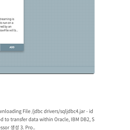
ading File /jdbc drivers/sqljdbc4.jar - id
 to transfer data within Oracle, IBM DB2, S
ssor 생성 3. Pro..