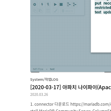
System/작업LOG
[2020-03-17] 아파치 나이파이(Apac
2020.03.26
1. connector 다운로드 https://mariadb.com/do
stall MariaDB Community Server, ColumnSto