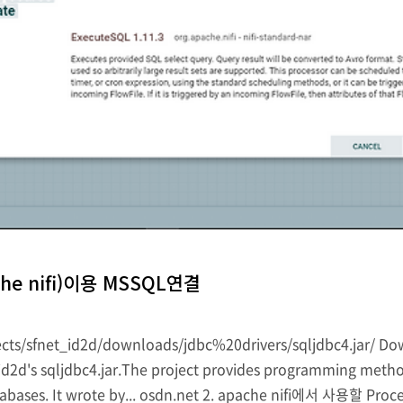
he nifi)이용 MSSQL연결
s/sfnet_id2d/downloads/jdbc%20drivers/sqljdbc4.jar/ Downlo
d2d's sqljdbc4.jar.The project provides programming method
abases. It wrote by... osdn.net 2. apache nifi에서 사용할 Proce