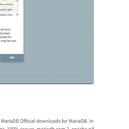
ariaDB Official downloads for MariaDB. In
ms. 100% secure. mariadb.com 2. apache nif