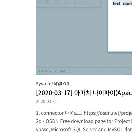
System/작업LOG
[2020-03-17] 아파치 나이파이(Apac
2020.03.31
1. connector 다운로드 https://osdn.net/project
2d - OSDN Free download page for Project i
ybase, Microsoft SQL Server and MySQL dat