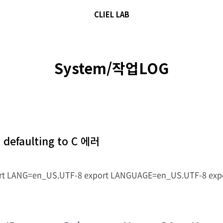
CLIEL LAB
System/작업LOG
e, defaulting to C 에러
t LANG=en_US.UTF-8 export LANGUAGE=en_US.UTF-8 exp