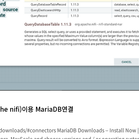
he nifi)이용 MariaDB연결
wnloads/#connectors MariaDB Downloads – Install Now | M
re, MaxScale and choose versions and / or operating syste