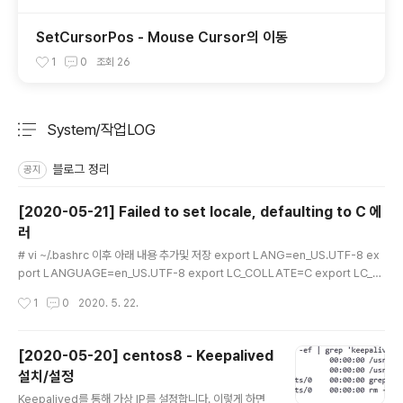
SetCursorPos - Mouse Cursor의 이동
1
0
조회
26
System/작업LOG
분류 전체보기
주요 글 목록
블로그 정리
공지
[2020-05-21] Failed to set locale, defaulting to C 에
러
글 내용
# vi ~/.bashrc 이후 아래 내용 추가및 저장 export LANG=en_US.UTF-8 ex
port LANGUAGE=en_US.UTF-8 export LC_COLLATE=C export LC_C
TYPE=en_US.UTF-8 로그아웃 후 다시 로그인
작성시간
1
0
2020. 5. 22.
[2020-05-20] centos8 - Keepalived
설치/설정
글 내용
Keepalived를 통해 가상 IP를 설정합니다. 이렇게 하면