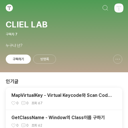
검색하기
티스토리
CLIEL LAB
구독자
7
누구냐 넌?
구독하기
방명록
신고하기 레이어
열기
인기글
MapVirtualKey - Virtual Keycode와 Scan Code
의 상호 변환
0
0
조회
67
GetClassName - Window의 Class이름 구하기
0
0
조회
62