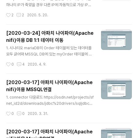
하나의 IP가 죽었을 경우 다른 IP에 자동적으로 가상 IP를
할당하여 동작을 유지할 수 있습니다. MHA를 구성할때도
작성시간
2
2
2020. 5. 20.
ifcfg-xxx에 가상 IP를 할당하여 스크립트를 넣는 대신 k
eepalived를 사용하여 구성할 수 있습니다. 1. centos를
최소설치 했다면 wget과 gcc, openssl을 설치합니다.
[2020-03-24] 아파치 나이파이(Apache
#yum -y install wget #yum -y install gcc #yum -
nifi)이용 DB 1:1 데이터 이동
y install openssl openssl-devel 참고로 openssl은
글 내용
밑에서 의존성 패키지를 설치할때 같이 설치할 수도 있습
1. 시나리오 mariaDB의 Order 테이블에 있는 데이터를
니다. 2. keepalived를 내려받고 압축을 풀어줍니다. #
모두 긁어와 MSSQL DB에 있는 myOrder 테이블에 그
wget https://www.keepalive..
대로 넣는다. 테이블명만 다르고 칼럼명과 데이터 타입은
작성시간
0
4
2020. 4. 9.
같다. (단 mariaDB의 bigint는 MSSQL의 int로 정한다.)
2. ExcuteSQL ExcuteSQL Processor를 생성하고
다음과 같이 설정한다. MariaDBConnection과 관련해
[2020-03-17] 아파치 나이파이(Apache
서는 다음글을 참고한다. 2020/03/17 - [System/작업
nifi)이용 MSSQL연결
LOG] - [2020-03-17] 아파치 나이 파이(Apache nif
글 내용
i) 이용 MariaDB연결 불러오는 중입니다... SQL select
1. connector 다운로드 https://osdn.net/projects/sf
Query에 가져올 쿼리를 지정한다. 3. PutDatabaseRe
net_id2d/downloads/jdbc%20drivers/sqljdbc4.j
cord PutDatabaseRecord Proc..
ar/ Downloading File /jdbc drivers/sqljdbc4.jar -
작성시간
0
0
2020. 3. 31.
id2d - OSDN Free download page for Project id
2d's sqljdbc4.jar.The project provides program
ming method to transfer data within Oracle, IBM
[2020-03-17] 아파치 나이파이(Apache
DB2, Sybase, Microsoft SQL Server and MySQL