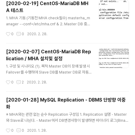
[2020-02-19] CentOS-MariaDB MH
onboot를 no로 설정 2. Slave DB 상태 확인 show ma
A 테스트
ster status\G; show slave status\G; -> Empty se
글 내용
t이면 현재 slave가 master로 승격되었음을 뜻함 3. Sla
1. MHA 기동 (기동전 MHA check필수) masterha_m
ve에서 아래 명령을 내림 tail -n1000 /var/log/mha.lo
anager --conf=/etc/mha.cnf & 2. Master DB 중지
g|grep 'All other..
systemctl stop mysqld 3. 확인 절차 (1) Slave DB s
작성시간
0
0
2020. 2. 28.
how variables like 'read_only'; 결과 -> read_only
가 OFF로 표시되면 Master DB로 승격되었음을 의미 M
ariaDB> show master status\G; **************
[2020-02-07] CentOS-MariaDB Rep
************* 1. row *********************
lication / MHA 설치및 설정
****** File: mysql-bin.000004 Position: 677 Bin
글 내용
log_Do_DB: Binlog_Ignore_DB: 1 row in set (0.00
1. 구성 및 시나리오 (1). 목적 Master DB의 장애 발생 시
0 sec) ER..
Failover를 수행하여 Slave DB를 Master DB로 자동
승격하여 DB 다운타임을 최소화 (2). 동작 3초마다 Mast
작성시간
0
2
2020. 2. 28.
er DB의 상태를 MHA Manager가 Connect / Select
/ Insert 하여 확인 -> 3회 실패 시 Failover 수행 (3). 아
래 모든 설정은 위의 구성에 따름. 2. 가상 IP 설정(멀티 IP
[2020-01-28] MySQL Replication - DBMS 단방향 이중
설정) (1) 하나의 랜카드에 WEBSERVER 접근용 IP 및 M
화
HA용 IP를 추가 - Master / Slave - 추가할 이더넷 명칭
글 내용
은 eth3으로 설정 - 현재 Master eth3은 192.168.0.1
※ MHA와는 관련 없는 순수 Replication 구성임 1. Replication 설명 - Master
3, Slave eth3은 192.168.0.23으로 설정, 여기에 192.
와 Slave로 나뉜다. - Master에서 DB변경사항이 발생하면 바이너리 로그(Binary
1..
log)를 생성하여 Slave 서버로 전달한다. - Master에서 가져온 바이너리로그를
작성시간
0
0
2020. 1. 28.
반영한다. - 보통 Master를 등록/변경/삭제로 사용하고 Slave를 조회용으로 사용