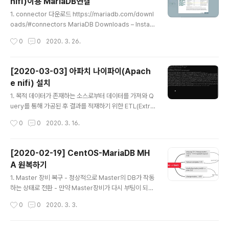
nifi)이용 MariaDB연결
databases. It wrote by... osdn.net 2. apache nifi
글 내용
에서 사용할 Processor 생성 3. Pro..
1. connector 다운로드 https://mariadb.com/downl
oads/#connectors MariaDB Downloads – Install
Now | MariaDB Official downloads for MariaDB. I
작성시간
0
0
2020. 3. 26.
nstall MariaDB Community Server, ColumnStore,
MaxScale and choose versions and / or operati
ng systems. 100% secure. mariadb.com 2. apac
[2020-03-03] 아파치 나이파이(Apach
he nifi에서 사용할 Processor 생성 3. Processor의
e nifi) 설치
configure에서 관련 설정 (1) Database Connection
글 내용
Pooling Service : DBCPConnectionPool 4. DBCP
1. 목적 데이터가 존재하는 소스로부터 데이터를 가져와 Q
C..
uery를 통해 가공된 후 결과를 적재하기 위한 ETL(Extra
ct-Transformation-Load)를 활용하기 위함. 2. 설치
작성시간
0
0
2020. 3. 16.
(1) 윈도에서 아파치 nifi를 설치하기 위해 JAVA설치가 우
선되어야 함. (https://java.com/ko/download/) (2)
여기(https://www.apache.org/dyn/closer.lua?pat
[2020-02-19] CentOS-MariaDB MH
h=/nifi/1.11.3/nifi-1.11.3-bin.zip)에서 zip파일을 내려
A 원복하기
받음 (3) 압축을 풀고 압축 풀어놓은 폴더로 이동해 run-ni
글 내용
fi.bat을 실행 (4) 방화벽 허용함 (5) 브라우저열고 http://l
1. Master 장비 복구 - 정상적으로 Master의 DB가 작동
ocalhost:8080으로 접근
하는 상태로 전환 - 만약 Master장비가 다시 부팅이 되는
경우 가상IP가 설정된 eth는 up상태가 되어서는 안됨(sla
작성시간
0
0
2020. 3. 3.
ve에서 가상IP가 이미 up된 상태이므로 Master도 up이
되면 IP충돌이 발생) -> 따라서 기본적으로 Master의 가
상IP가 설정되는 eth도 Slave와 동일하게 IP를 제거하고