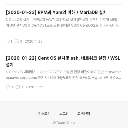
한다. 2. Master 작업 - 이중화로 사용될 DB를 생성 mysql> create database
[DB명] default character set utf8; - 해당 DB의 계정생성 mysql> create u
[2020-01-23] RPM과 Yum의 이해 / MariaDB 설치
ser [아이디]@'%' identified by '[비밀번호]'; - 권한 처리 mysql> grant all pr
글 내용
1. CentOS 설치 - 이전날과 동일한 조건으로 설치 (IP 설정 부분만 다르게 설정) -
iv..
이전날 설치OS를 CentOS1으로 오늘 설치한 OS를 CentOS2로 함. (MHA 테스
트를 위해) 2. RPM과 Yum - RPM은 ReadHat Package Manager의 약자로
리눅스에서는 프로그램단위를 패키지(확장자가 rpm)라고 하며 패키지를 시스템에
작성시간
1
0
2020. 1. 23.
설치함, 삭제나 기타 다른 동작도 RPM을 통해서 이루어짐. 단 RPM에서는 패키지
설치를 위해 그 패키지에서 필요한 요소 즉, 다른 패키지를 각각 따로 받아 설치해야
함. - Yum은 RPM의 패키지의존성을 해결한 것으로 필요한 요소를 저장소에서 모
[2020-01-22] Cent OS 설치및 ssh, 네트워크 설정 / WSL
두 자동으로 받아 설치함. 3. CentOS에 MariaDB설치 - MariaDB 다운로드는 여
설치
기서 가능..
글 내용
1. Cent OS 내려받기 - Cent OS 7.7이 가능한 안정 버전이라고 판단 http://mirr
or.navercorp.com/ 여기서 내려받음(속도가 가장 좋음) 2. Hyper-V에서 Cent
OS 설치 - 가상 머신은 2세대로 생성, 이때 Serure Boot(보안 부팅)은 해제하고
작성시간
0
0
2020. 1. 22.
펌웨어에서 부팅 우선순위를 DVD에 놓음(물론 DVD는 생성해야 함) - 메모리 2기
가에 하드디스크 60기가 정도로 맞춤 - 위에서 내려받은 ISO 파일을 DVD에 포팅
시키고 부팅 시작 - 파티션은 자동으로 설정 - 네트워크 어댑터 사용으로 설정 - 로
그인 계정은 root로 암호는 늘 먹던 걸로... 3. 윈도 10에서 관리 목적의 WSL(Win
dows Subsystem for Linux)을 설치(Ubuntu 1..
의안내
티스토리
로그인
고객센터
© Daum Corp.