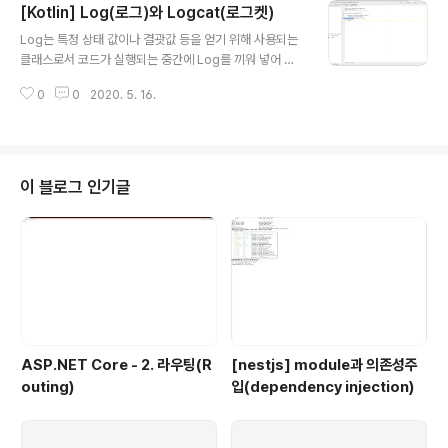
[Kotlin] Log(로그)와 Logcat(로그켓)
다. 'Create Virtual Device'버튼을 눌러줍니다. 기본적
글 내용
으로 픽셀2 스마트폰이 선택되어 있습니다. 다른 걸 선택
Log는 특정 상태 값이나 결괏값 등을 얻기 위해 사용되는
해도 되지만 일단은 선택된 그대로 놔둔 채 Next버튼을 누
클래스로서 코드가 실행되는 중간에 Log를 끼워 넣어 원
릅니다. 선택한 Emulator에서 사용가능한 여러 가지 sys
하는 값을 확인하기 위한 용도로 많이 사용되며 Logcat은
tem image가 나열됩니다. 상단 탭에서 x86 images를
0
0
2020. 5. 16.
이런 로그를 확인하기 위한 도구입니다. Log를 사용하기
선택합니다. ..
위해서는 당연히 코드에서 Log를 입력해야 하겠죠. Log
를 입력하고 나면 보시는 바와같이 글자가 붉은색으로 표
시되며 이를 클릭하면 Log위에 'android.util.log? Alt+
Enter'라는 메시지가 보이게 됩니다. 이는 Log클래스가 I
이 블로그 인기글
mport 되지 않았기 때문인데 안내에 따라 Alt + Enter키
를 눌러 Import 시켜주면 됩니다. Log를 입력한 다음 아
래와 같이 원하는 함수를 호출하여 Log를 남길 수 있습니
다. 예제에서 사용된 함수 d는 debug를 뜻..
ASP.NET Core - 2. 라우팅(R
[nestjs] module과 의존성주
outing)
입(dependency injection)