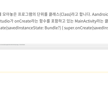
모아놓은 프로그램의 단위를 클래스(Class)라고 합니다. Aandroi
udio가 onCreate라는 함수를 포함하고 있는 MainActivity라는 클래
reate(savedInstanceState: Bundle?) { super.onCreate(savedIn
했던 Lod.d() ..