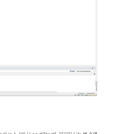
0) { Log.d("test", "${i}") } i는 변 수명