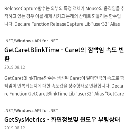
Handle.ToInt32, vbNullString, SHER..
ReleaseCapture함수는 외부의 특정 객체가 Mouse의 움직임을 추
적하고 있는 경우 이를 해제 시키고 본래의 상태로 되돌리는 함수입
니다. Declare Function ReleaseCapture Lib "user32" Alias
"ReleaseCapture" () As Integer ▶VB.NET 선언 ReleaseCapt
ure() ▶VB.NET 호출 [DllImport("user32.dll")] public static e
.NET/Windows API for .NET
xtern int ReleaseCapture(); ▶C# 선언 ReleaseCapture(); ▶
GetCaretBlinkTime - Caret의 깜빡임 속도 반
C# 호출 이 함수는 실행에 실패하는 경우 0을 반환합니다.
환
2019.08.12
GetCaretBlinkTime함수는 생성된 Caret이 얼마만큼의 속도로 깜
빡임이 반복되는지에 대한 속도값을 정수형태로 반환합니다. Decla
re Function GetCaretBlinkTime Lib "user32" Alias "GetCare
tBlinkTime" () As Integer ▶VB.NET 선언 GetCaretBlinkTime
() ▶VB.NET 호출 [DllImport("user32.dll")] public static exte
.NET/Windows API for .NET
rn int GetCaretBlinkTime(); ▶C# 선언 GetCaretBlinkTime();
GetSysMetrics - 화면정보및 윈도우 부팅상태
▶C# 호출 속도를 반환하는 값의 단위는 1/1000초이며 만일 0의 값
2019.08.12