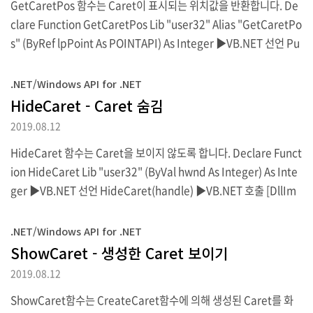
GetCaretPos 함수는 Caret이 표시되는 위치값을 반환합니다. De
clare Function GetCaretPos Lib "user32" Alias "GetCaretPo
s" (ByRef lpPoint As POINTAPI) As Integer ▶VB.NET 선언 Pu
blic Structure POINTCRT Public x As Integer Public y As Inte
ger End Structure Dim pt As POINTCRT GetCaretPos(pt) pt.
.NET/Windows API for .NET
x pt.y ▶VB.NET 호출 [DllImport("user32.dll")] public static
HideCaret - Caret 숨김
extern int GetCaretPos(ref POINTCRT hwnd); ▶C# 선언 pub
2019.08.12
lic struct POINTC..
HideCaret 함수는 Caret을 보이지 않도록 합니다. Declare Funct
ion HideCaret Lib "user32" (ByVal hwnd As Integer) As Inte
ger ▶VB.NET 선언 HideCaret(handle) ▶VB.NET 호출 [DllIm
port("user32.dll")] public static extern int HideCaret(int hw
nd); ▶C# 선언 HideCaret(handle); ▶C# 호출 HideCaret함수
.NET/Windows API for .NET
호출시 인수로는 Caret이 표시되고 있는 개체의 Handle을 지정합
ShowCaret - 생성한 Caret 보이기
니다.
2019.08.12
ShowCaret함수는 CreateCaret함수에 의해 생성된 Caret를 화