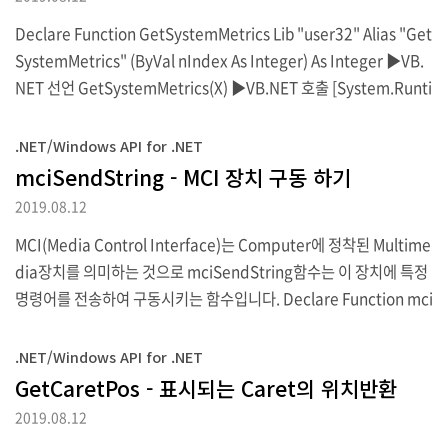
이 반환되면 Caret이 생성되지 않은등의 이유로 실행에 실패한 경우
Declare Function GetSystemMetrics Lib "user32" Alias "Get
를 의미합니다.
SystemMetrics" (ByVal nIndex As Integer) As Integer ▶VB.
NET 선언 GetSystemMetrics(X) ▶VB.NET 호출 [System.Runti
me.InteropServices.DllImport("user32.dll")] private static
extern int GetSystemMetrics(int nIndex); ▶C# 선언 GetSyst
.NET/Windows API for .NET
emMetrics(X).ToString(); ▶C# 호출 인수값 반환값 0 해상도 가
mciSendString - MCI 장치 구동 하기
로넓이 1 해상도 세로높이 2 수직스크롤바에서의 화살표 넒이 3 수평
2019.08.12
스크롤바에서의 화살표 높이 4 화면타이틀바 높이 5 크기변경이 ..
MCI(Media Control Interface)는 Computer에 정착된 Multime
dia장치를 의미하는 것으로 mciSendString함수는 이 장치에 특정
명령어를 전송하여 구동시키는 함수입니다. Declare Function mci
SendString Lib "winmm.dll" Alias "mciSendStringA" (ByVal
lpstrCommnad As String, ByVal lpstrReturnString As String,
.NET/Windows API for .NET
ByVal uReturnValue As Integer, ByVal hwndCallback As Inte
GetCaretPos - 표시되는 Caret의 위치반환
ger) As Integer ▶VB.NET 선언 [DllImport("winmm.dll")] pub
2019.08.12
lic static extern int mciSendStrin..