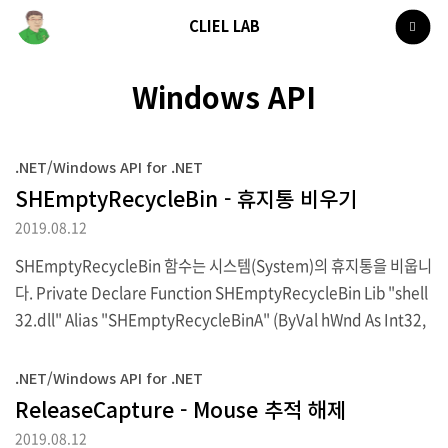
CLIEL LAB
Windows API
.NET/Windows API for .NET
SHEmptyRecycleBin - 휴지통 비우기
2019.08.12
SHEmptyRecycleBin 함수는 시스템(System)의 휴지통을 비웁니
다. Private Declare Function SHEmptyRecycleBin Lib "shell
32.dll" Alias "SHEmptyRecycleBinA" (ByVal hWnd As Int32,
ByVal pszRootPath As String, ByVal dwFlags As Int32) As Int
32 ▶VB.NET 선언 Private Const SHERB_NOCONFIRMATION
.NET/Windows API for .NET
= &H1 Private Const SHERB_NOPROGRESSUI = &H2 Privat
ReleaseCapture - Mouse 추적 해제
e Const SHERB_NOSOUND = &H4 SHEmptyRecycleBin(Me.
2019.08.12